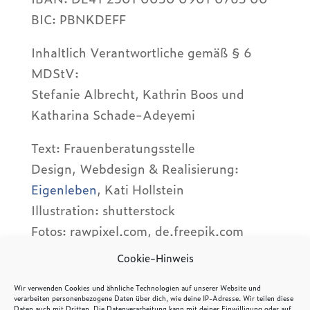
BIC: PBNKDEFF
Inhalt­lich Verant­wort­li­che gemäß § 6
MDStV:
Stefa­nie Albrecht, Kath­rin Boos und
Katha­rina Schade-Adey­emi
Text: Frau­en­be­ra­tungs­stelle
Design, Webde­sign & Reali­sie­rung:
Eigen­le­ben
, Kati Holl­stein
Illus­tra­tion: shut­ter­stock
Fotos: rawpixel.com, de.freepik.com
Cookie-Hinweis
Wir verwenden Cookies und ähnliche Technologien auf unserer Website und
verarbeiten personenbezogene Daten über dich, wie deine IP-Adresse. Wir teilen diese
Daten auch mit Dritten. Die Datenverarbeitung kann mit deiner Einwilligung oder auf