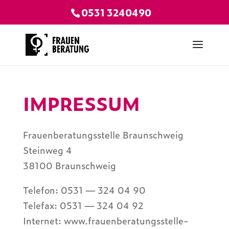
0531 3240490
IMPRES­SUM
Frau­en­be­ra­tungs­stelle Braun­schweig
Stein­weg 4
38100 Braun­schweig
Tele­fon: 0531 — 324 04 90
Tele­fax: 0531 — 324 04 92
Inter­net: www.frauenberatungsstelle-