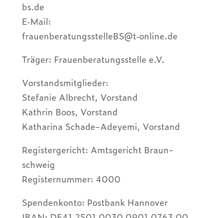
bs.de
E‑Mail:
frauenberatungsstelleBS@t‑online.de
Träger: Frau­en­be­ra­tungs­stelle e.V.
Vorstands­mit­glie­der:
Stefa­nie Albrecht, Vorstand
Kath­rin Boos, Vorstand
Katha­rina Schade-Adey­emi, Vorstand
Regis­ter­ge­richt: Amts­ge­richt Braun­
schweig
Regis­ter­num­mer: 4000
Spen­den­konto: Post­bank Hanno­ver
IBAN: DE41 2501 0030 0901 0763 00