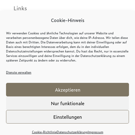
Links
Kontakt
Cookie-Hinweis
Wir verwenden Cookies und ähnliche Technologien auf unserer Website und
verarbeiten personenbezogene Daten über dich, wie deine IP-Adresse. Wir teilen diese
Daten auch mit Dritten. Die Datenverarbeitung kann mit deiner Einwilligung oder auf
Basis eines berechtigten Interesses erfolgen, dem du in den individuellen
Impres­sum
Daten­schutz­er­klä­rung
Datenschutzeinstellungen widersprechen kannst. Du hast das Recht, nur in essenzielle
Services einzuwilligen und deine Einwilligung in der Datenschutzerklärung zu einem
Cookie-Rich­t­­li­­nie (EU)
späteren Zeitpunkt zu ändern oder zu widerrufen.
Dienste verwalten
Design, Webdesign & Umsetzung:
Eigenleben
Akzeptieren
Nur funktionale
Einstellungen
English
(
Englisch
)
Deutsch
EXIT
Cookie-Richt­li­nie
Daten­schutz­er­klä­rung
Impres­sum