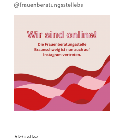
@frauenberatungsstellebs
Aktu­el­les