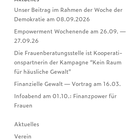
Unser Beitrag im Rahmen der Woche der
Demo­kra­tie am 08.09.2026
Empower­ment Wochen­ende am 26.09. —
27.09.26
Die Frau­en­be­ra­tungs­stelle ist Koope­ra­ti­
ons­part­ne­rin der Kampa­gne “Kein Raum
für häus­li­che Gewalt”
Finan­zi­elle Gewalt — Vortrag am 16.03.
Info­abend am 01.10.: Finanz­power für
Frauen
Aktu­el­les
Verein